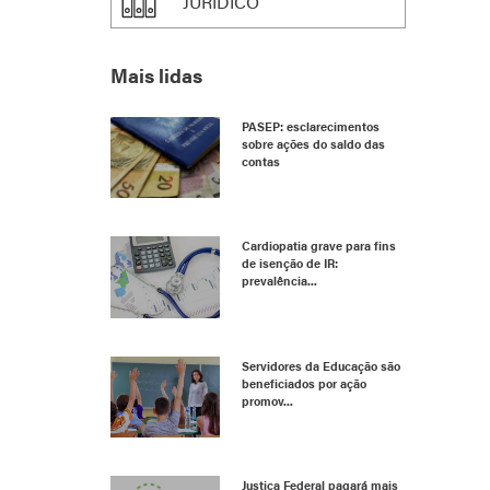
JURÍDICO
Mais lidas
PASEP: esclarecimentos
sobre ações do saldo das
contas
Cardiopatia grave para fins
de isenção de IR:
prevalência...
Servidores da Educação são
beneficiados por ação
promov...
Justiça Federal pagará mais