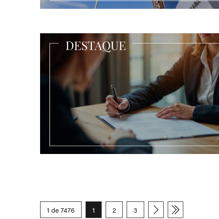
1 de 7476
1
2
3