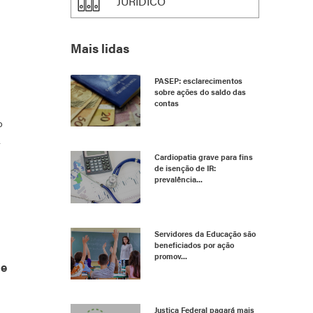
JURÍDICO
Mais lidas
PASEP: esclarecimentos
sobre ações do saldo das
contas
o
Cardiopatia grave para fins
de isenção de IR:
prevalência...
Servidores da Educação são
beneficiados por ação
promov...
ue
Justiça Federal pagará mais