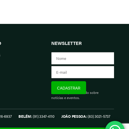
O
NEWSLETTER
s
Assine e fique informado sobre
notícias e eventos.
26-6937
BELÉM:
(91) 3347-4110
JOÃO PESSOA:
(83) 3021-5737