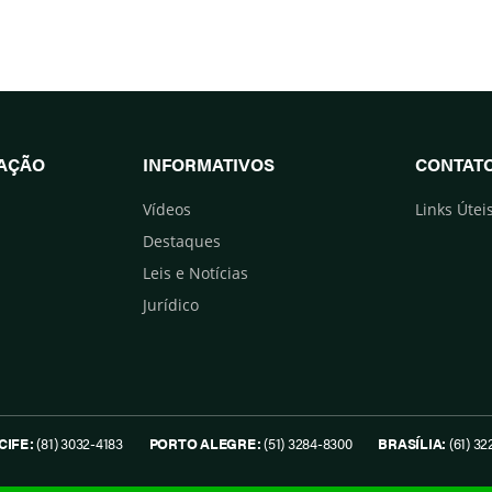
UAÇÃO
INFORMATIVOS
CONTAT
Vídeos
Links Útei
Destaques
Leis e Notícias
Jurídico
CIFE:
(81) 3032-4183
PORTO ALEGRE:
(51) 3284-8300
BRASÍLIA:
(61) 32