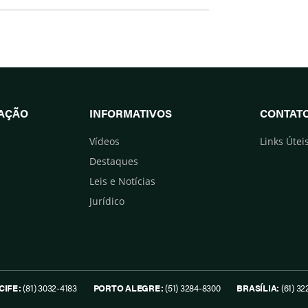
UAÇÃO
INFORMATIVOS
CONTAT
Vídeos
Links Útei
Destaques
Leis e Notícias
Jurídico
CIFE:
(81) 3032-4183
PORTO ALEGRE:
(51) 3284-8300
BRASÍLIA:
(61) 32