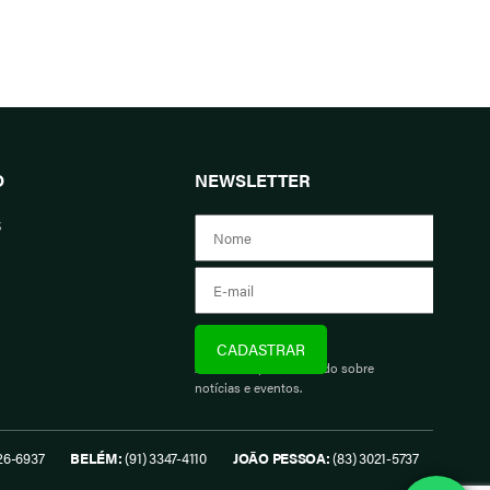
O
NEWSLETTER
s
Assine e fique informado sobre
notícias e eventos.
26-6937
BELÉM:
(91) 3347-4110
JOÃO PESSOA:
(83) 3021-5737