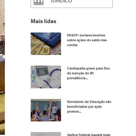
JURÍDICO
Mais lidas
PASEP: esclarecimentos
sobre ações do saldo das
contas
Cardiopatia grave para fins
de isenção de IR:
prevalência...
Servidores da Educação são
beneficiados por ação
promov...
Justiça Federal pagará mais