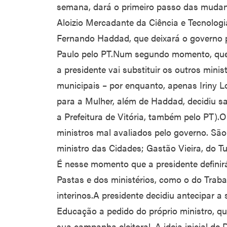
semana, dará o primeiro passo das mudanç
Aloizio Mercadante da Ciência e Tecnolog
Fernando Haddad, que deixará o governo p
Paulo pelo PT.Num segundo momento, que 
a presidente vai substituir os outros mini
municipais – por enquanto, apenas Iriny Lop
para a Mulher, além de Haddad, decidiu sai
a Prefeitura de Vitória, também pelo PT).O
ministros mal avaliados pelo governo. Sã
ministro das Cidades; Gastão Vieira, do T
É nesse momento que a presidente defini
Pastas e dos ministérios, como o do Tra
interinos.A presidente decidiu antecipar 
Educação a pedido do próprio ministro, que
sua campanha eleitoral. A ideia inicial de