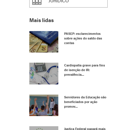
JURÍDICO
Mais lidas
PASEP: esclarecimentos
sobre ações do saldo das
contas
Cardiopatia grave para fins
de isenção de IR:
prevalência...
Servidores da Educação são
beneficiados por ação
promov...
Justiça Federal pagará mais