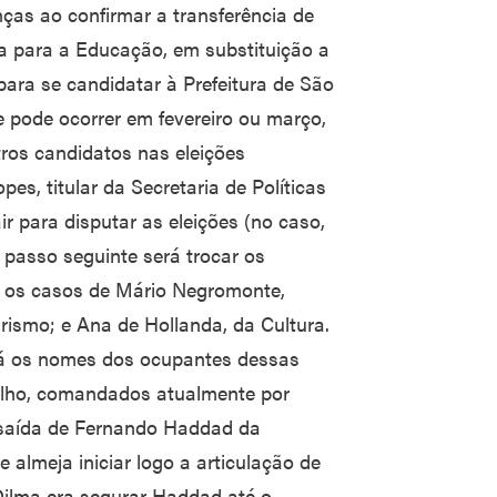
as ao confirmar a transferência de
ia para a Educação, em substituição a
ara se candidatar à Prefeitura de São
pode ocorrer em fevereiro ou março,
stros candidatos nas eleições
es, titular da Secretaria de Políticas
r para disputar as eleições (no caso,
 passo seguinte será trocar os
o os casos de Mário Negromonte,
urismo; e Ana de Hollanda, da Cultura.
rá os nomes dos ocupantes dessas
balho, comandados atualmente por
a saída de Fernando Haddad da
 almeja iniciar logo a articulação de
 Dilma era segurar Haddad até o