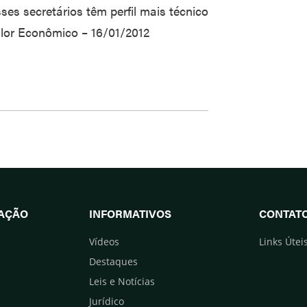
sses secretários têm perfil mais técnico
Valor Econômico – 16/01/2012
UAÇÃO
INFORMATIVOS
CONTAT
Vídeos
Links Útei
Destaques
Leis e Notícias
Jurídico