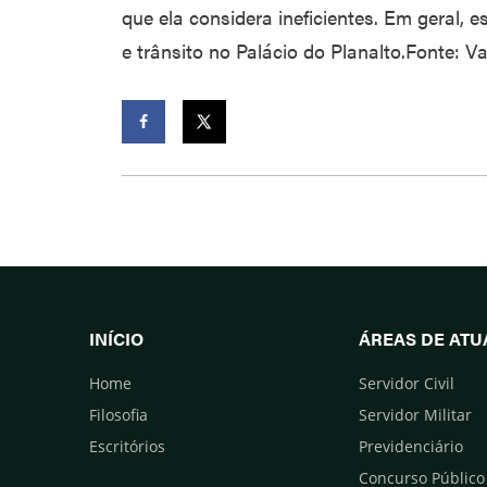
que ela considera ineficientes. Em geral, e
e trânsito no Palácio do Planalto.Fonte: 
Facebook
Twitter
INÍCIO
ÁREAS DE AT
Home
Servidor Civil
Filosofia
Servidor Militar
Escritórios
Previdenciário
Concurso Público