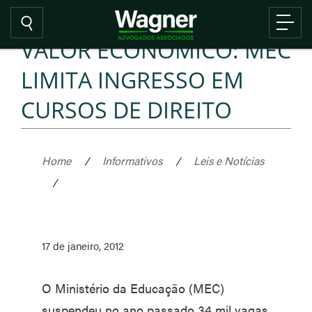
VALOR ECONÔMICO: MEC
LIMITA INGRESSO EM
CURSOS DE DIREITO
Home
/
Informativos
/
Leis e Notícias
/
17 de janeiro, 2012
O Ministério da Educação (MEC)
suspendeu no ano passado 34 mil vagas