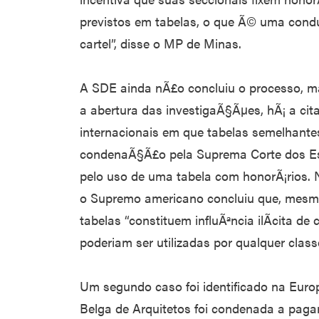
previstos em tabelas, o que Ã© uma conduta
cartel”, disse o MP de Minas.
A SDE ainda nÃ£o concluiu o processo, 
a abertura das investigaÃ§Ãµes, hÃ¡ a ci
internacionais em que tabelas semelhante
condenaÃ§Ã£o pela Suprema Corte dos Es
pelo uso de uma tabela com honorÃ¡rios. 
o Supremo americano concluiu que, mesmo
tabelas “constituem influÃªncia ilÃ­cita d
poderiam ser utilizadas por qualquer classe
Um segundo caso foi identificado na Eur
Belga de Arquitetos foi condenada a paga