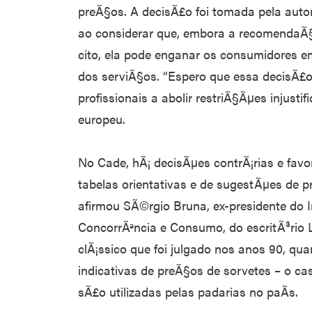
preÃ§os. A decisÃ£o foi tomada pela auto
ao considerar que, embora a recomendaÃ
cito, ela pode enganar os consumidores 
dos serviÃ§os. “Espero que essa decisÃ£
profissionais a abolir restriÃ§Ãµes injusti
europeu.
No Cade, hÃ¡ decisÃµes contrÃ¡rias e favo
tabelas orientativas e de sugestÃµes de 
afirmou SÃ©rgio Bruna, ex-presidente do I
ConcorrÃªncia e Consumo, do escritÃ³rio 
clÃ¡ssico que foi julgado nos anos 90, qu
indicativas de preÃ§os de sorvetes – o ca
sÃ£o utilizadas pelas padarias no paÃ­s.