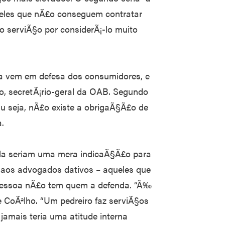
eles que nÃ£o conseguem contratar
 serviÃ§o por considerÃ¡-lo muito
a vem em defesa dos consumidores, e
o, secretÃ¡rio-geral da OAB. Segundo
 Ou seja, nÃ£o existe a obrigaÃ§Ã£o de
.
la seriam uma mera indicaÃ§Ã£o para
go aos advogados dativos – aqueles que
pessoa nÃ£o tem quem a defenda. “Ã‰
e CoÃªlho. “Um pedreiro faz serviÃ§os
amais teria uma atitude interna