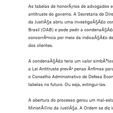
As tabelas de honorÃ¡rios de advogados 
antitruste do governo. A Secretaria de Di
da JustiÃ§a abriu uma investigaÃ§Ã£o c
Brasil (OAB) e pode pedir a condenaÃ§Ã£o
concorrÃªncia por meio da indicaÃ§Ã£o d
dos clientes.
A condenaÃ§Ã£o teria um valor simbÃ³lico
a Lei Antitruste prevÃª penas Ã­nfimas par
o Conselho Administrativo de Defesa Eco
tabelas no futuro. Ou seja, extingui-las.
A abertura do processo gerou um mal-esta
MinistÃ©rio da JustiÃ§a. A Ordem se diz 