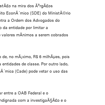
estÃ£o na mira dos Ã³rgÃ£os
reito EconÃ´mico (SDE) do MinistÃ©rio
ontra a Ordem dos Advogados do
 da entidade por limitar a
e valores mÃ­nimos a serem cobrados
 de, no mÃ¡ximo, R$ 6 milhÃµes, pois
a entidades de classe. Por outro lado,
nÃ´mica (Cade) pode vetar o uso das
r entre a OAB Federal e o
indignada com a investigaÃ§Ã£o e o