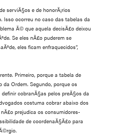
 de serviÃ§os e de honorÃ¡rios
. Isso ocorreu no caso das tabelas da
oblema Ã© que aquela decisÃ£o deixou
ºde. Se eles nÃ£o puderem se
saÃºde, eles ficam enfraquecidos”,
ente. Primeiro, porque a tabela de
uto da Ordem. Segundo, porque os
definir cobranÃ§as pelos preÃ§os da
s advogados costuma cobrar abaixo dos
 nÃ£o prejudica os consumidores-
ossibilidade de coordenaÃ§Ã£o para
Ã©rgio.