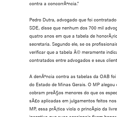
contra a concorrÃªncia.”
Pedro Dutra, advogado que foi contratado
SDE, disse que nenhum dos 700 mil advo
quatro anos em que a tabela de honorÃ¡ri
secretaria. Segundo ele, se os profissionai
verificar que a tabela Ã© meramente indic
contratados entre advogados e seus cliente
A denÃºncia contra as tabelas da OAB foi 
do Estado de Minas Gerais. O MP alegou
cobram preÃ§os menores do que os especi
sÃ£o aplicadas em julgamentos feitos nos
MP, essa prÃ¡tica viola o princÃ­pio da liv
incentiva que suas seccionais fixem honor