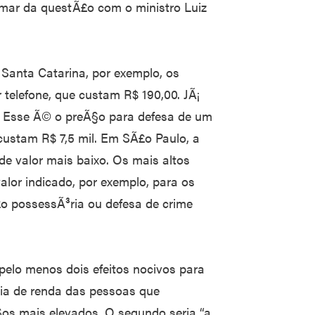
lamar da questÃ£o com o ministro Luiz
Santa Catarina, por exemplo, os
 telefone, que custam R$ 190,00. JÃ¡
. Esse Ã© o preÃ§o para defesa de um
custam R$ 7,5 mil. Em SÃ£o Paulo, a
de valor mais baixo. Os mais altos
alor indicado, por exemplo, para os
o possessÃ³ria ou defesa de crime
elo menos dois efeitos nocivos para
cia de renda das pessoas que
os mais elevados. O segundo seria “a