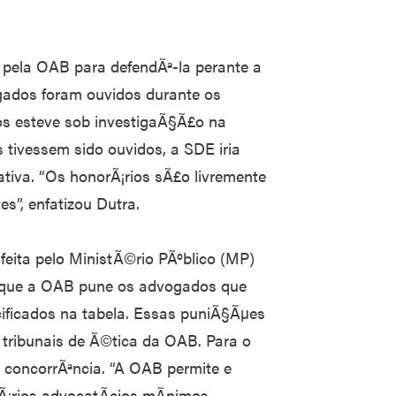
 pela OAB para defendÃª-la perante a
gados foram ouvidos durante os
os esteve sob investigaÃ§Ã£o na
s tivessem sido ouvidos, a SDE iria
ativa. “Os honorÃ¡rios sÃ£o livremente
s”, enfatizou Dutra.
feita pelo MinistÃ©rio PÃºblico (MP)
 que a OAB pune os advogados que
ficados na tabela. Essas puniÃ§Ãµes
 tribunais de Ã©tica da OAB. Para o
re concorrÃªncia. “A OAB permite e
Ã¡rios advocatÃ­cios mÃ­nimos