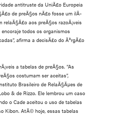
ridade antitruste da UniÃ£o Europeia
§Ã£o de preÃ§os nÃ£o fosse um ilÃ­
em relaÃ§Ã£o aos preÃ§os razoÃ¡veis
o encoraje todos os organismos
ficadas”, afirma a decisÃ£o do Ã³rgÃ£o
rÃ¡veis a tabelas de preÃ§os. “As
preÃ§os costumam ser aceitas”,
nstituto Brasileiro de RelaÃ§Ãµes de
Lobo & de Rizzo. Ele lembrou um caso
ando o Cade aceitou o uso de tabelas
so Kibon. AtÃ© hoje, essas tabelas