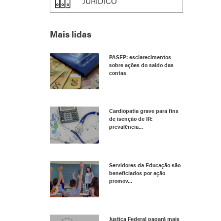
JURÍDICO
Mais lidas
PASEP: esclarecimentos
sobre ações do saldo das
contas
Cardiopatia grave para fins
de isenção de IR:
prevalência...
Servidores da Educação são
beneficiados por ação
promov...
Justiça Federal pagará mais