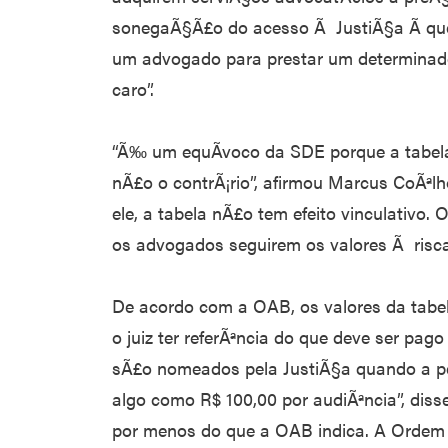
sonegaÃ§Ã£o do acesso Ã JustiÃ§a Ã qu
um advogado para prestar um determinado
caro”.
“Ã‰ um equÃ­voco da SDE porque a tabel
nÃ£o o contrÃ¡rio”, afirmou Marcus CoÃªlh
ele, a tabela nÃ£o tem efeito vinculativo.
os advogados seguirem os valores Ã risca
De acordo com a OAB, os valores da tabe
o juiz ter referÃªncia do que deve ser pa
sÃ£o nomeados pela JustiÃ§a quando a 
algo como R$ 100,00 por audiÃªncia”, diss
por menos do que a OAB indica. A Ordem j