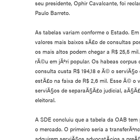
seu presidente, Ophir Cavalcante, foi rec
Paulo Barreto.
As tabelas variam conforme o Estado. Em 
valores mais baixos sÃ£o de consultas por
os mais altos podem chegar a R$ 25,5 mil
rÃ©u em jÃºri popular. Os habeas corpus 
consulta custa R$ 194,18 e Ã© o serviÃ§o 
estÃ£o na faixa de R$ 2,6 mil. Esse Ã© o v
serviÃ§os de separaÃ§Ã£o judicial, aÃ§Ã£
eleitoral.
A SDE concluiu que a tabela da OAB tem p
o mercado. O primeiro seria a transferÃªn
adquirem serviÃ§os advocatÃ­cios a preÃ§