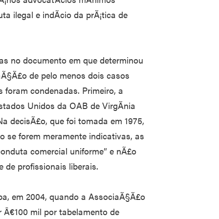
 ilegal e indÃ­cio da prÃ¡tica de
mas no documento em que determinou
taÃ§Ã£o de pelo menos dois casos
s foram condenadas. Primeiro, a
tados Unidos da OAB de VirgÃ­nia
Na decisÃ£o, que foi tomada em 1975,
 se forem meramente indicativas, as
e conduta comercial uniforme” e nÃ£o
 de profissionais liberais.
opa, em 2004, quando a AssociaÃ§Ã£o
r Â€100 mil por tabelamento de