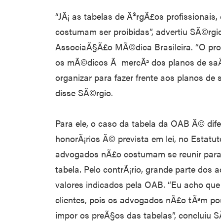
“JÃ¡ as tabelas de Ã³rgÃ£os profissionais,
costumam ser proibidas”, advertiu SÃ©rgio
AssociaÃ§Ã£o MÃ©dica Brasileira. “O pr
os mÃ©dicos Ã mercÃª dos planos de saÃ
organizar para fazer frente aos planos de 
disse SÃ©rgio.
Para ele, o caso da tabela da OAB Ã© difer
honorÃ¡rios Ã© prevista em lei, no Estat
advogados nÃ£o costumam se reunir para 
tabela. Pelo contrÃ¡rio, grande parte do
valores indicados pela OAB. “Eu acho que
clientes, pois os advogados nÃ£o tÃªm p
impor os preÃ§os das tabelas”, concluiu S