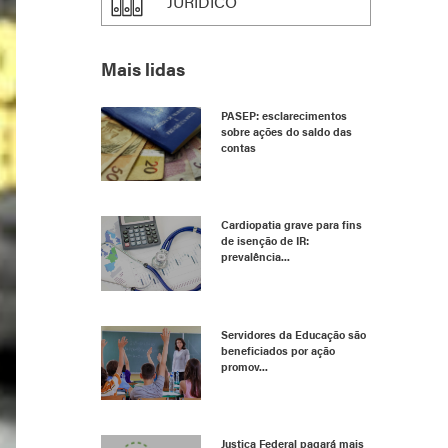
JURÍDICO
Mais lidas
PASEP: esclarecimentos
sobre ações do saldo das
contas
Cardiopatia grave para fins
de isenção de IR:
prevalência...
Servidores da Educação são
beneficiados por ação
promov...
Justiça Federal pagará mais