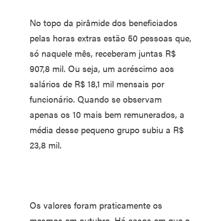
No topo da pirâmide dos bene­ficiados
pelas horas extras estão 50 pessoas que,
só naquele mês, receberam juntas R$
907,8 mil. Ou seja, um acréscimo aos
salá­rios de R$ 18,1 mil mensais por
funcionário. Quando se obser­vam
apenas os 10 mais bem re­munerados, a
média desse pe­queno grupo subiu a R$
23,8 mil.
Os valores foram praticamen­te os
mesmos em outubro. Há casos em que o