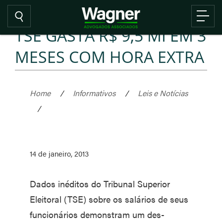
TSE GASTA R$ 9,5 MI EM 3
MESES COM HORA EXTRA
Home
/
Informativos
/
Leis e Notícias
/
14 de janeiro, 2013
Dados inéditos do Tribunal Superior
Eleitoral (TSE) so­bre os salários de seus
funcio­nários demonstram um des­