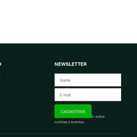
O
NEWSLETTER
s
Assine e fique informado sobre
notícias e eventos.