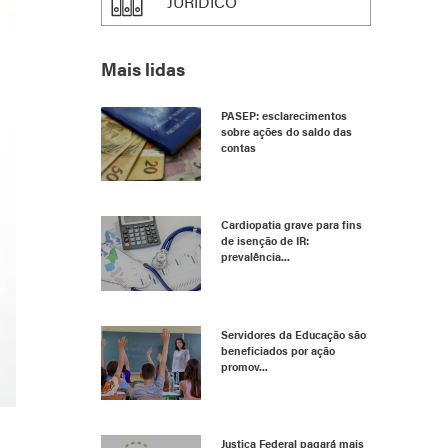
JURÍDICO
Mais lidas
PASEP: esclarecimentos
sobre ações do saldo das
contas
Cardiopatia grave para fins
de isenção de IR:
prevalência...
Servidores da Educação são
beneficiados por ação
promov...
Justiça Federal pagará mais