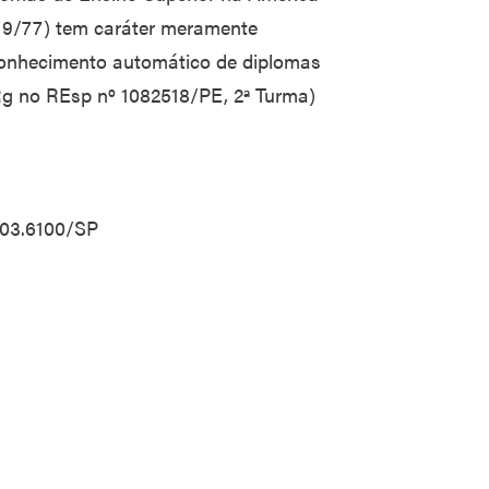
419/77) tem caráter meramente
conhecimento automático de diplomas
gRg no REsp nº 1082518/PE, 2ª Turma)
.03.6100/SP