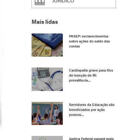
JURÍDICO
Mais lidas
PASEP: esclarecimentos
sobre ações do saldo das
contas
Cardiopatia grave para fins
de isenção de IR:
prevalência...
Servidores da Educação são
beneficiados por ação
promov...
Justiça Federal pagará mais