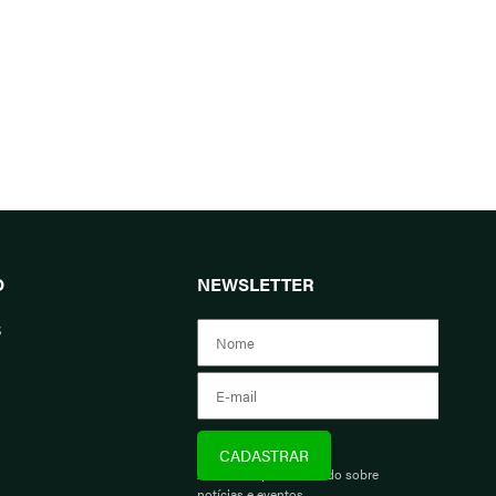
O
NEWSLETTER
s
Assine e fique informado sobre
notícias e eventos.