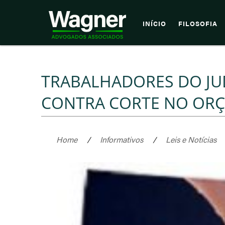
INÍCIO
FILOSOFIA
TRABALHADORES DO JU
CONTRA CORTE NO OR
Home
/
Informativos
/
Leis e Notícias