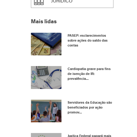
JURÍDICO
Mais lidas
PASEP: esclarecimentos
sobre ações do saldo das
contas
Cardiopatia grave para fins
de isenção de IR:
prevalência...
Servidores da Educação são
beneficiados por ação
promov...
Justiça Federal pagará mais