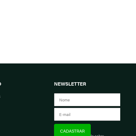
O
NEWSLETTER
s
Assine e fique informado sobre