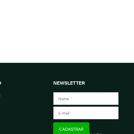
O
NEWSLETTER
s
Assine e fique informado sobre