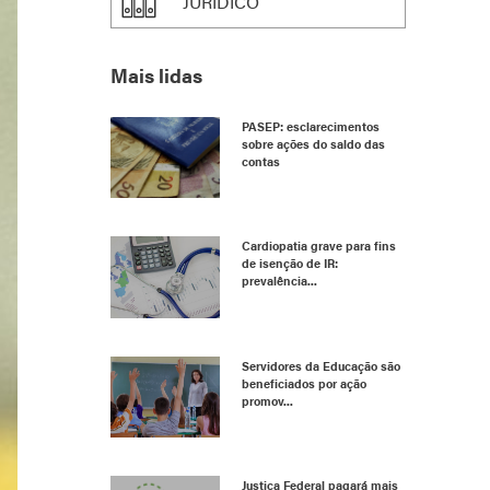
JURÍDICO
Mais lidas
PASEP: esclarecimentos
sobre ações do saldo das
contas
Cardiopatia grave para fins
de isenção de IR:
prevalência...
Servidores da Educação são
beneficiados por ação
promov...
Justiça Federal pagará mais