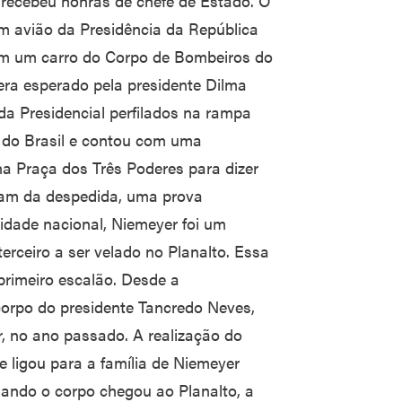
recebeu honras de chefe de Estado. O
um avião da Presidência da República
 em um carro do Corpo de Bombeiros do
 era esperado pela presidente Dilma
da Presidencial perfilados na rampa
a do Brasil e contou com uma
na Praça dos Três Poderes para dizer
aram da despedida, uma prova
idade nacional, Niemeyer foi um
terceiro a ser velado no Planalto. Essa
primeiro escalão. Desde a
corpo do presidente Tancredo Neves,
r, no ano passado. A realização do
ue ligou para a família de Niemeyer
uando o corpo chegou ao Planalto, a