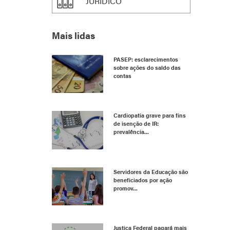
JURÍDICO
Mais lidas
PASEP: esclarecimentos
sobre ações do saldo das
contas
Cardiopatia grave para fins
de isenção de IR:
prevalência...
Servidores da Educação são
beneficiados por ação
promov...
Justiça Federal pagará mais