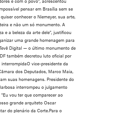
dores e com o povo", acrescentou
impossível pensar em Brasília sem se
quiser conhecer o Niemeyer, sua arte,
nteira e não um só monumento. A
a e a beleza da arte dele", justificou
organizar uma grande homenagem para
e Tevê Digital — o último monumento de
DF também decretou luto oficial por
 interrompidaO vice-presidente da
a Câmara dos Deputados, Marco Maia,
aram suas homenagens. Presidente do
Barbosa interrompeu o julgamento
. "Eu vou ter que comparecer ao
nosso grande arquiteto Oscar
tar do plenário da Corte.Para o