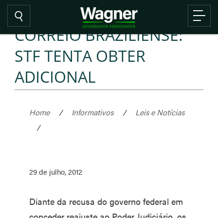
CORREIO BRAZILIENSE:
STF TENTA OBTER
ADICIONAL
Home
/
Informativos
/
Leis e Notícias
/
29 de julho, 2012
Diante da recusa do governo federal em
conceder reajuste ao Poder Judiciário, os