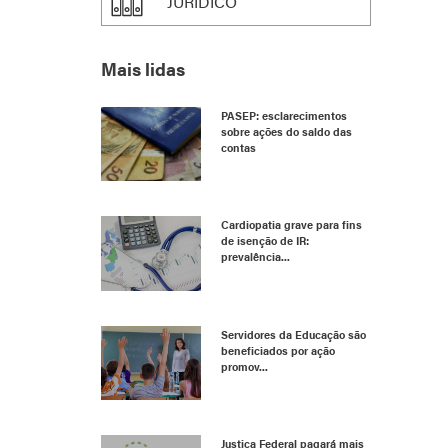
JURÍDICO
Mais lidas
PASEP: esclarecimentos
sobre ações do saldo das
contas
Cardiopatia grave para fins
de isenção de IR:
prevalência...
Servidores da Educação são
beneficiados por ação
promov...
Justiça Federal pagará mais