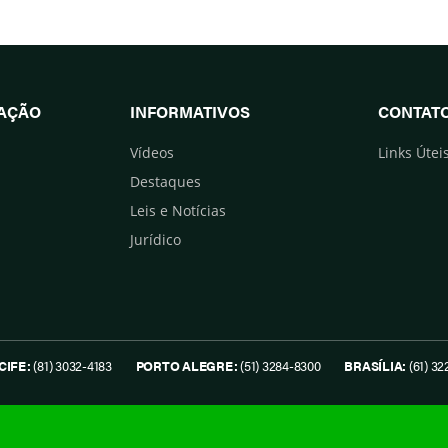
UAÇÃO
INFORMATIVOS
CONTAT
Vídeos
Links Útei
Destaques
Leis e Notícias
Jurídico
CIFE:
(81) 3032-4183
PORTO ALEGRE:
(51) 3284-8300
BRASÍLIA:
(61) 32