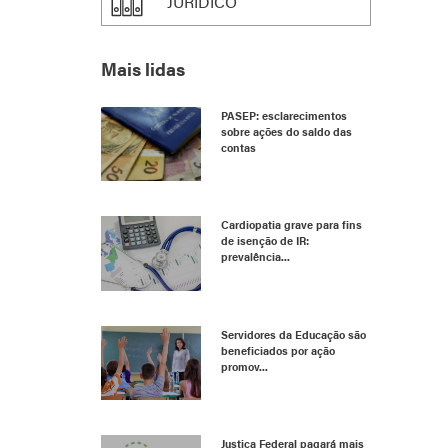
JURÍDICO
Mais lidas
PASEP: esclarecimentos
sobre ações do saldo das
contas
Cardiopatia grave para fins
de isenção de IR:
prevalência...
Servidores da Educação são
beneficiados por ação
promov...
Justiça Federal pagará mais