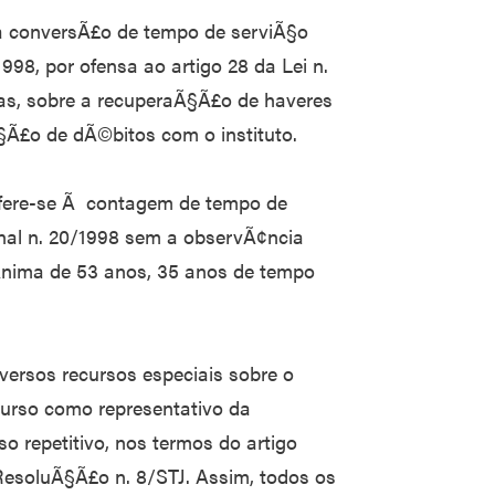
 a conversÃ£o de tempo de serviÃ§o
98, por ofensa ao artigo 28 da Lei n.
sas, sobre a recuperaÃ§Ã£o de haveres
§Ã£o de dÃ©bitos com o instituto.
efere-se Ã contagem de tempo de
nal n. 20/1998 sem a observÃ¢ncia
Ã­nima de 53 anos, 35 anos de tempo
iversos recursos especiais sobre o
curso como representativo da
o repetitivo, nos termos do artigo
ResoluÃ§Ã£o n. 8/STJ. Assim, todos os