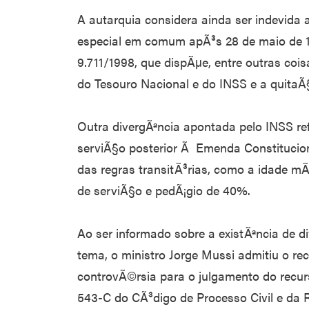
A autarquia considera ainda ser indevida
especial em comum apÃ³s 28 de maio de 19
9.711/1998, que dispÃµe, entre outras coi
do Tesouro Nacional e do INSS e a quitaÃ
Outra divergÃªncia apontada pelo INSS r
serviÃ§o posterior Ã Emenda Constitucio
das regras transitÃ³rias, como a idade m
de serviÃ§o e pedÃ¡gio de 40%.
Ao ser informado sobre a existÃªncia de d
tema, o ministro Jorge Mussi admitiu o re
controvÃ©rsia para o julgamento do recurs
543-C do CÃ³digo de Processo Civil e da 