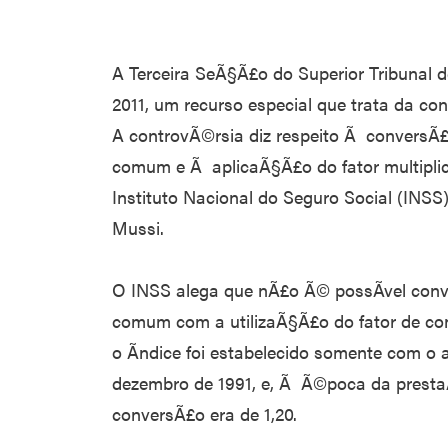
A Terceira SeÃ§Ã£o do Superior Tribunal de
2011, um recurso especial que trata da c
A controvÃ©rsia diz respeito Ã conversÃ
comum e Ã aplicaÃ§Ã£o do fator multiplica
Instituto Nacional do Seguro Social (INSS)
Mussi.
O INSS alega que nÃ£o Ã© possÃ­vel conv
comum com a utilizaÃ§Ã£o do fator de conv
o Ã­ndice foi estabelecido somente com o 
dezembro de 1991, e, Ã Ã©poca da presta
conversÃ£o era de 1,20.