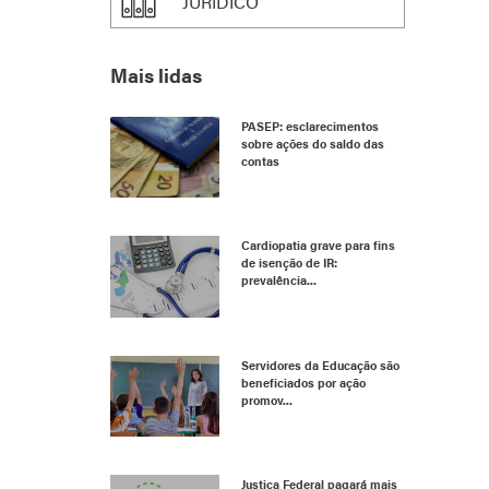
JURÍDICO
Mais lidas
PASEP: esclarecimentos
sobre ações do saldo das
contas
Cardiopatia grave para fins
de isenção de IR:
prevalência...
Servidores da Educação são
beneficiados por ação
promov...
Justiça Federal pagará mais