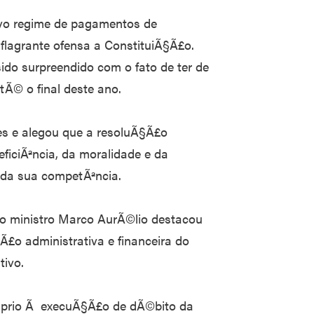
ovo regime de pagamentos de
flagrante ofensa a ConstituiÃ§Ã£o.
sido surpreendido com o fato de ter de
Ã© o final deste ano.
es e alegou que a resoluÃ§Ã£o
eficiÃªncia, da moralidade e da
 da sua competÃªncia.
 o ministro Marco AurÃ©lio destacou
£o administrativa e financeira do
tivo.
Ã³prio Ã execuÃ§Ã£o de dÃ©bito da