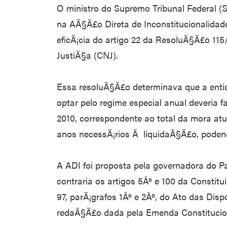
O ministro do Supremo Tribunal Federal (
na AÃ§Ã£o Direta de Inconstitucionalidad
eficÃ¡cia do artigo 22 da ResoluÃ§Ã£o 11
JustiÃ§a (CNJ).
Essa resoluÃ§Ã£o determinava que a enti
optar pelo regime especial anual deveria 
2010, correspondente ao total da mora atu
anos necessÃ¡rios Ã liquidaÃ§Ã£o, poden
A ADI foi proposta pela governadora do P
contraria os artigos 5Âº e 100 da Consti
97, parÃ¡grafos 1Âº e 2Âº, do Ato das Dis
redaÃ§Ã£o dada pela Emenda Constitucio