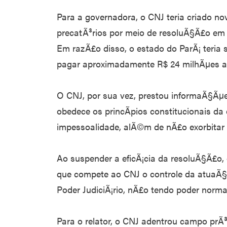
Para a governadora, o CNJ teria criado n
precatÃ³rios por meio de resoluÃ§Ã£o em 
Em razÃ£o disso, o estado do ParÃ¡ teria 
pagar aproximadamente R$ 24 milhÃµes at
O CNJ, por sua vez, prestou informaÃ§Ãµ
obedece os princÃ­pios constitucionais da 
impessoalidade, alÃ©m de nÃ£o exorbitar
Ao suspender a eficÃ¡cia da resoluÃ§Ã£o,
que compete ao CNJ o controle da atuaÃ§Ã
Poder JudiciÃ¡rio, nÃ£o tendo poder norma
Para o relator, o CNJ adentrou campo pr