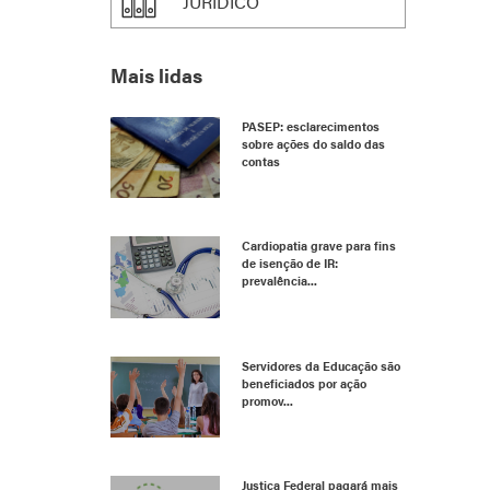
JURÍDICO
Mais lidas
PASEP: esclarecimentos
sobre ações do saldo das
contas
Cardiopatia grave para fins
de isenção de IR:
prevalência...
Servidores da Educação são
beneficiados por ação
promov...
Justiça Federal pagará mais