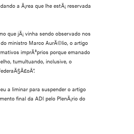
vidando a Ã¡rea que lhe estÃ¡ reservada
smo que jÃ¡ vinha sendo observado nos
do ministro Marco AurÃ©lio, o artigo
rmativos imprÃ³prios porque emanado
lho, tumultuando, inclusive, o
FederaÃ§Ã£oÂ”.
u a liminar para suspender o artigo
ento final da ADI pelo PlenÃ¡rio do