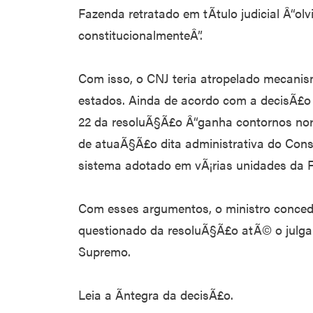
Fazenda retratado em tÃ­tulo judicial Â“ol
constitucionalmenteÂ”.
Com isso, o CNJ teria atropelado mecani
estados. Ainda de acordo com a decisÃ£o 
22 da resoluÃ§Ã£o Â“ganha contornos no
de atuaÃ§Ã£o dita administrativa do Conse
sistema adotado em vÃ¡rias unidades da 
Com esses argumentos, o ministro concede
questionado da resoluÃ§Ã£o atÃ© o julgam
Supremo.
Leia a Ã­ntegra da decisÃ£o.