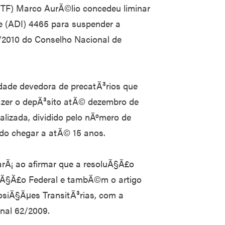
STF) Marco AurÃ©lio concedeu liminar
e (ADI) 4465 para suspender a
5/2010 do Conselho Nacional de
dade devedora de precatÃ³rios que
fazer o depÃ³sito atÃ© dezembro de
alizada, dividido pelo nÃºmero de
do chegar a atÃ© 15 anos.
arÃ¡ ao afirmar que a resoluÃ§Ã£o
tuiÃ§Ã£o Federal e tambÃ©m o artigo
posiÃ§Ãµes TransitÃ³rias, com a
nal 62/2009.