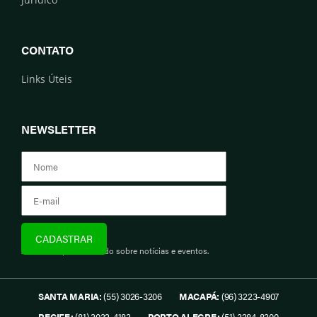
CONTATO
Links Úteis
NEWSLETTER
Assine e fique informado sobre notícias e eventos.
SANTA MARIA:
(55) 3026-3206
MACAPÁ:
(96) 3223-4907
RECIFE:
(81) 3032-4183
PORTO ALEGRE:
(51) 3284-8300