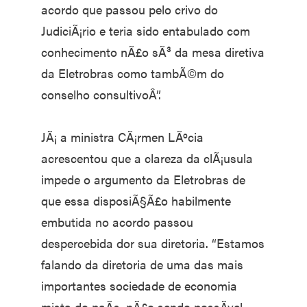
acordo que passou pelo crivo do
JudiciÃ¡rio e teria sido entabulado com
conhecimento nÃ£o sÃ³ da mesa diretiva
da Eletrobras como tambÃ©m do
conselho consultivoÂ”.
JÃ¡ a ministra CÃ¡rmen LÃºcia
acrescentou que a clareza da clÃ¡usula
impede o argumento da Eletrobras de
que essa disposiÃ§Ã£o habilmente
embutida no acordo passou
despercebida dor sua diretoria. “Estamos
falando da diretoria de uma das mais
importantes sociedade de economia
mista do paÃ­s, nÃ£o sendo possÃ­vel