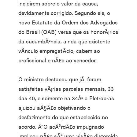
incidirem sobre o valor da causa,
devidamente corrigido. Segundo ele, o
novo Estatuto da Ordem dos Advogados
do Brasil (OAB) versa que os honorÃ¡rios
da sucumbÃªncia, ainda que existente
vÃ­nculo empregatÃ­cio, cabem ao
profissional e nÃ£o ao vencedor.
O ministro destacou que jÃ¡ foram
satisfeitas vÃ¡rias parcelas mensais, 33
das 40, e somente na 34Âª a Eletrobras
ajuizou aÃ§Ã£o objetivando o
desfazimento do que estabelecido no
acordo. Â“O acÃ³rdÃ£o impugnado
implicou nÃ£o sÃ³ uma visÃ£o distorcida