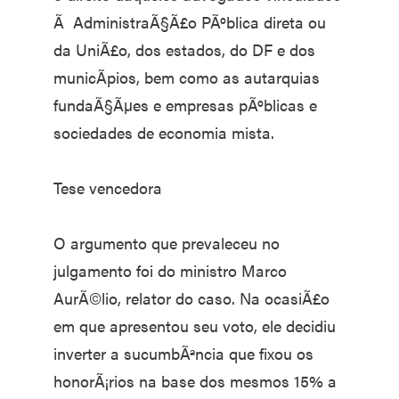
Ã AdministraÃ§Ã£o PÃºblica direta ou
da UniÃ£o, dos estados, do DF e dos
municÃ­pios, bem como as autarquias
fundaÃ§Ãµes e empresas pÃºblicas e
sociedades de economia mista.
Tese vencedora
O argumento que prevaleceu no
julgamento foi do ministro Marco
AurÃ©lio, relator do caso. Na ocasiÃ£o
em que apresentou seu voto, ele decidiu
inverter a sucumbÃªncia que fixou os
honorÃ¡rios na base dos mesmos 15% a