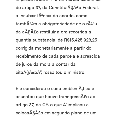
do artigo 37, da ConstituiÃ§Ã£o Federal,
a insubsistÃªncia do acordo, como
tambÃ©m a obrigatoriedade de o rÃ©u
da aÃ§Ã£o restituir a ora recorrida a
quantia substancial de R$15.425.928,25
corrigida monetariamente a partir do
recebimento de cada parcela e acrescida
de juros da mora a contar da
citaÃ§Ã£oÂ”, ressaltou o ministro.
Ele considerou o caso emblemÃ¡tico e
assentou que houve transgressÃ£o ao
artigo 37, da CF, o que Â“implicou a
colocaÃ§Ã£o em segundo plano de um