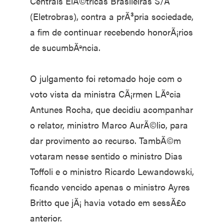
Centrais ElÃ©tricas Brasileiras S/A
(Eletrobras), contra a prÃ³pria sociedade,
a fim de continuar recebendo honorÃ¡rios
de sucumbÃªncia.
O julgamento foi retomado hoje com o
voto vista da ministra CÃ¡rmen LÃºcia
Antunes Rocha, que decidiu acompanhar
o relator, ministro Marco AurÃ©lio, para
dar provimento ao recurso. TambÃ©m
votaram nesse sentido o ministro Dias
Toffoli e o ministro Ricardo Lewandowski,
ficando vencido apenas o ministro Ayres
Britto que jÃ¡ havia votado em sessÃ£o
anterior.