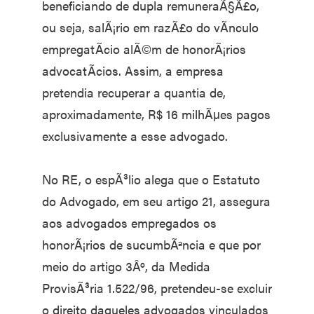
beneficiando de dupla remuneraÃ§Ã£o,
ou seja, salÃ¡rio em razÃ£o do vÃ­nculo
empregatÃ­cio alÃ©m de honorÃ¡rios
advocatÃ­cios. Assim, a empresa
pretendia recuperar a quantia de,
aproximadamente, R$ 16 milhÃµes pagos
exclusivamente a esse advogado.
No RE, o espÃ³lio alega que o Estatuto
do Advogado, em seu artigo 21, assegura
aos advogados empregados os
honorÃ¡rios de sucumbÃªncia e que por
meio do artigo 3Âº, da Medida
ProvisÃ³ria 1.522/96, pretendeu-se excluir
o direito daqueles advogados vinculados