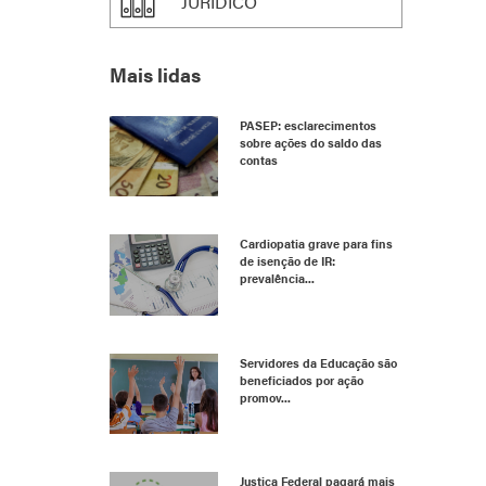
JURÍDICO
Mais lidas
PASEP: esclarecimentos
sobre ações do saldo das
contas
Cardiopatia grave para fins
de isenção de IR:
prevalência...
Servidores da Educação são
beneficiados por ação
promov...
Justiça Federal pagará mais