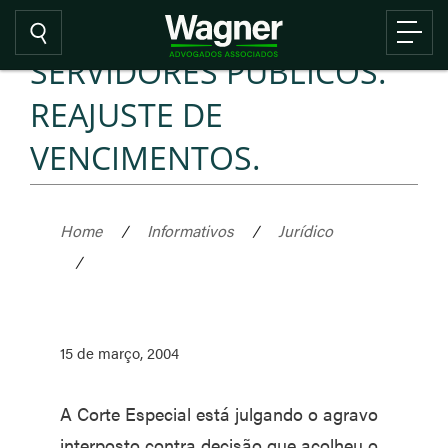
SERVIDORES PÚBLICOS.
REAJUSTE DE
VENCIMENTOS.
Home
/
Informativos
/
Jurídico
/
15 de março, 2004
A Corte Especial está julgando o agravo
interposto contra decisão que acolheu o