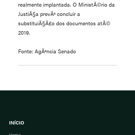
realmente implantada. O MinistÃ©rio da
JustiÃ§a prevÃª concluir a
substituiÃ§Ã£o dos documentos atÃ©
2019.
Fonte: AgÃªncia Senado
INÍCIO
Home