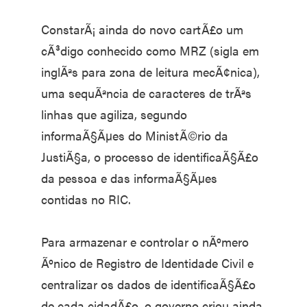
ConstarÃ¡ ainda do novo cartÃ£o um
cÃ³digo conhecido como MRZ (sigla em
inglÃªs para zona de leitura mecÃ¢nica),
uma sequÃªncia de caracteres de trÃªs
linhas que agiliza, segundo
informaÃ§Ãµes do MinistÃ©rio da
JustiÃ§a, o processo de identificaÃ§Ã£o
da pessoa e das informaÃ§Ãµes
contidas no RIC.
Para armazenar e controlar o nÃºmero
Ãºnico de Registro de Identidade Civil e
centralizar os dados de identificaÃ§Ã£o
de cada cidadÃ£o, o governo criou ainda