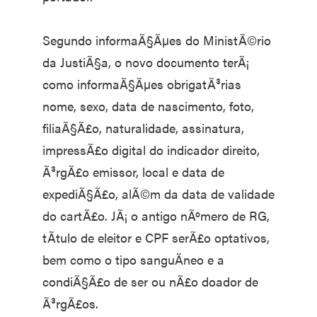
Segundo informaÃ§Ãµes do MinistÃ©rio
da JustiÃ§a, o novo documento terÃ¡
como informaÃ§Ãµes obrigatÃ³rias
nome, sexo, data de nascimento, foto,
filiaÃ§Ã£o, naturalidade, assinatura,
impressÃ£o digital do indicador direito,
Ã³rgÃ£o emissor, local e data de
expediÃ§Ã£o, alÃ©m da data de validade
do cartÃ£o. JÃ¡ o antigo nÃºmero de RG,
tÃ­tulo de eleitor e CPF serÃ£o optativos,
bem como o tipo sanguÃ­neo e a
condiÃ§Ã£o de ser ou nÃ£o doador de
Ã³rgÃ£os.