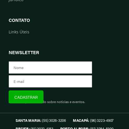
CONTATO
Links Úteis
NEWSLETTER
Assine e fique informado sobre notícias e eventos.
SANTA MARIA:
(55) 3026-3206
MACAPÁ:
(96) 3223-4907
RECIFE:
(81) 3032-4183
PORTO ALEGRE:
(51) 3284-8300