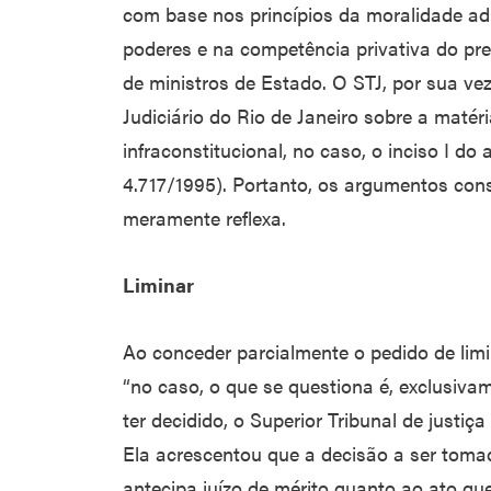
com base nos princípios da moralidade ad
poderes e na competência privativa do pr
de ministros de Estado. O STJ, por sua ve
Judiciário do Rio de Janeiro sobre a maté
infraconstitucional, no caso, o inciso I do
4.717/1995). Portanto, os argumentos cons
meramente reflexa.
Liminar
Ao conceder parcialmente o pedido de limi
“no caso, o que se questiona é, exclusivam
ter decidido, o Superior Tribunal de justi
Ela acrescentou que a decisão a ser tom
antecipa juízo de mérito quanto ao ato q