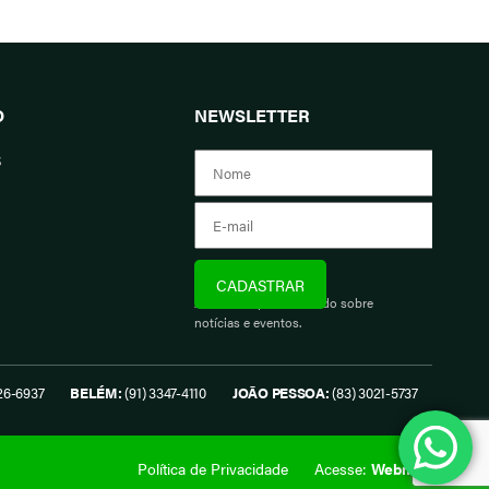
O
NEWSLETTER
s
Assine e fique informado sobre
notícias e eventos.
26-6937
BELÉM:
(91) 3347-4110
JOÃO PESSOA:
(83) 3021-5737
Política de Privacidade
Acesse:
Webmail