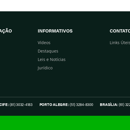
UAÇÃO
INFORMATIVOS
CONTAT
Vídeos
Links Útei
Destaques
Leis e Notícias
Jurídico
CIFE:
(81) 3032-4183
PORTO ALEGRE:
(51) 3284-8300
BRASÍLIA:
(61) 32