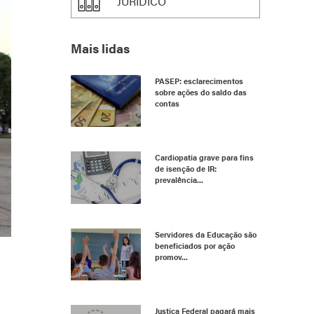
JURÍDICO
Mais lidas
PASEP: esclarecimentos
sobre ações do saldo das
contas
Cardiopatia grave para fins
de isenção de IR:
prevalência...
Servidores da Educação são
beneficiados por ação
promov...
Justiça Federal pagará mais