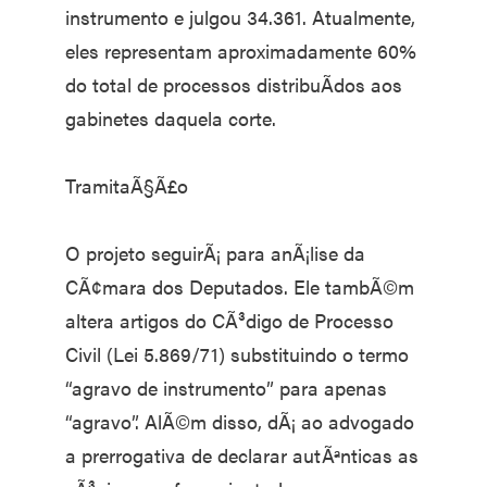
instrumento e julgou 34.361. Atualmente,
eles representam aproximadamente 60%
do total de processos distribuÃ­dos aos
gabinetes daquela corte.
TramitaÃ§Ã£o
O projeto seguirÃ¡ para anÃ¡lise da
CÃ¢mara dos Deputados. Ele tambÃ©m
altera artigos do CÃ³digo de Processo
Civil (Lei 5.869/71) substituindo o termo
“agravo de instrumento” para apenas
“agravo”. AlÃ©m disso, dÃ¡ ao advogado
a prerrogativa de declarar autÃªnticas as