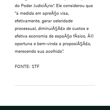
do Poder JudiciÃ¡rio”. Ele considerou que
“a medida em apreÃ§o visa,
efetivamente, gerar celeridade
processual, diminuiÃ§Ã£o de custos e
efetiva economia de espaÃ§o fÃ­sico, Ã©
oportuna e bem-vinda a proposiÃ§Ã£o,
merecendo sua acolhida”.
FONTE: STF