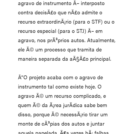
agravo de instrumento Â– interposto
contra decisÃ£o que nÃ£o admite o
recurso extraordinÃ¡rio (para o STF) ou o
recurso especial (para o STJ) Â– em
agravo, nos prÃ³prios autos. Atualmente,
ele Ã© um processo que tramita de
maneira separada da aÃ§Ã£o principal.
Â“O projeto acaba com o agravo de
instrumento tal como existe hoje. O
agravo Ã© um recurso complicado, e
quem Ã© da Ã¡rea jurÃ­dica sabe bem
disso, porque Ã© necessÃ¡rio tirar um
monte de cÃ³pias dos autos e juntar
aquela papelada. Ã€s vezes hÃ¡ falhas