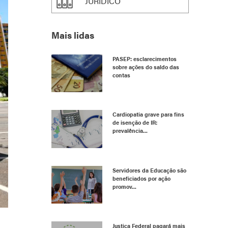
JURÍDICO
Mais lidas
PASEP: esclarecimentos
sobre ações do saldo das
contas
Cardiopatia grave para fins
de isenção de IR:
prevalência...
Servidores da Educação são
beneficiados por ação
promov...
Justiça Federal pagará mais