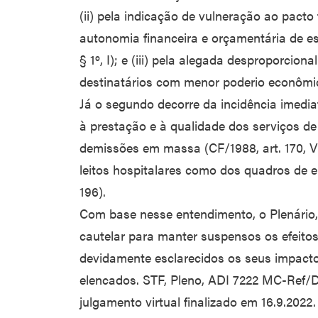
(ii) pela indicação de vulneração ao pacto 
autonomia financeira e orçamentária de es
§ 1º, I); e (iii) pela alegada desproporcio
destinatários com menor poderio econômi
Já o segundo decorre da incidência imediat
à prestação e à qualidade dos serviços d
demissões em massa (CF/1988, art. 170, VI
leitos hospitalares como dos quadros de en
196).
Com base nesse entendimento, o Plenário,
cautelar para manter suspensos os efeito
devidamente esclarecidos os seus impact
elencados. STF, Pleno, ADI 7222 MC-Ref/DF
julgamento virtual finalizado em 16.9.2022