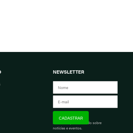
O
NEWSLETTER
s
Assine e fique informado sobre
notícias e eventos.