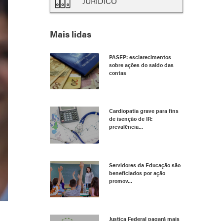
JURÍDICO
Mais lidas
PASEP: esclarecimentos
sobre ações do saldo das
contas
Cardiopatia grave para fins
de isenção de IR:
prevalência...
Servidores da Educação são
beneficiados por ação
promov...
Justiça Federal pagará mais