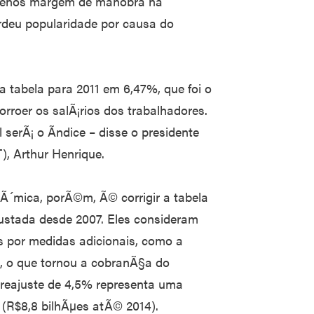
¡ menos margem de manobra na
deu popularidade por causa do
 tabela para 2011 em 6,47%, que foi o
orroer os salÃ¡rios dos trabalhadores.
serÃ¡ o Ã­ndice – disse o presidente
), Arthur Henrique.
Ã´mica, porÃ©m, Ã© corrigir a tabela
stada desde 2007. Eles consideram
os por medidas adicionais, como a
, o que tornou a cobranÃ§a do
 reajuste de 4,5% representa uma
o (R$8,8 bilhÃµes atÃ© 2014).