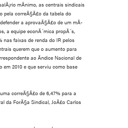
lÃ¡rio mÃ­nimo, as centrais sindicais
o pela correÃ§Ã£o da tabela do
a defender a aprovaÃ§Ã£o de um mÃ­
, a equipe econÃ´mica propÃ´s,
 nas faixas de renda do IR pelos
entrais querem que o aumento para
orrespondente ao Ãndice Nacional de
 em 2010 e que serviu como base
o uma correÃ§Ã£o de 6,47% para a
ral da ForÃ§a Sindical, JoÃ£o Carlos