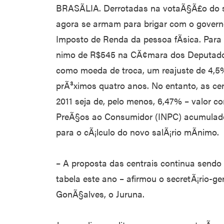
BRASÃLIA. Derrotadas na votaÃ§Ã£o do sa
agora se armam para brigar com o govern
Imposto de Renda da pessoa fÃ­sica. Par
nimo de R$545 na CÃ¢mara dos Deputados
como moeda de troca, um reajuste de 4,5%
prÃ³ximos quatro anos. No entanto, as c
2011 seja de, pelo menos, 6,47% – valor c
PreÃ§os ao Consumidor (INPC) acumulado
para o cÃ¡lculo do novo salÃ¡rio mÃ­nimo.
– A proposta das centrais continua send
tabela este ano – afirmou o secretÃ¡rio-ge
GonÃ§alves, o Juruna.