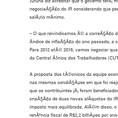
Juruna diz acreditar que o governo terÃ
negociaÃ§Ã£o do IR considerando que per
salÃ¡rio mÃ­nimo.
– O que reivindicamos Ã© a correÃ§Ã£o da
Ã­ndice de inflaÃ§Ã£o do ano passado, a c
Para 2012 atÃ© 2015, vamos negociar qual 
da Central Ãšnica dos Trabalhadores (CUT
A proposta dos tÃ©cnicos da equipe econ
nas mesmas condiÃ§Ãµes em que foi reaju
que os contribuintes jÃ¡ foram beneficiad
criaÃ§Ã£o de duas novas alÃ­quotas do IR
imposto mais equilibrada. AlÃ©m disso, o
renÃºncia fiscal de R$2,2 bilhÃµes por an