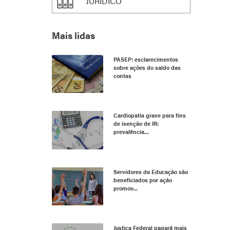
JURÍDICO
Mais lidas
PASEP: esclarecimentos
sobre ações do saldo das
contas
Cardiopatia grave para fins
de isenção de IR:
prevalência...
Servidores da Educação são
beneficiados por ação
promov...
Justiça Federal pagará mais