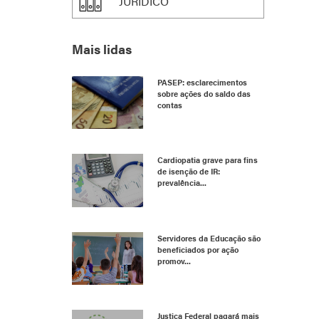
JURÍDICO
Mais lidas
PASEP: esclarecimentos
sobre ações do saldo das
contas
Cardiopatia grave para fins
de isenção de IR:
prevalência...
Servidores da Educação são
beneficiados por ação
promov...
Justiça Federal pagará mais