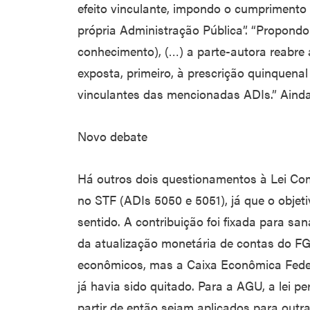
efeito vinculante, impondo o cumprimento
própria Administração Pública”. “Propondo
conhecimento), (…) a parte-autora reabre 
exposta, primeiro, à prescrição quinquenal
vinculantes das mencionadas ADIs.” Ainda
Novo debate
Há outros dois questionamentos à Lei Co
no STF (ADIs 5050 e 5051), já que o objeti
sentido. A contribuição foi fixada para sa
da atualização monetária de contas do F
econômicos, mas a Caixa Econômica Feder
já havia sido quitado. Para a AGU, a lei p
partir de então sejam aplicados para outra