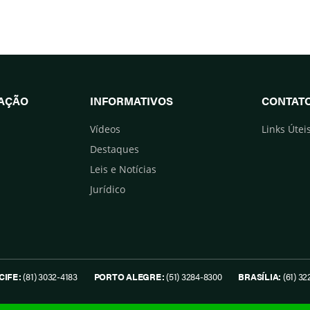
UAÇÃO
INFORMATIVOS
CONTAT
Vídeos
Links Útei
Destaques
Leis e Notícias
Jurídico
CIFE:
(81) 3032-4183
PORTO ALEGRE:
(51) 3284-8300
BRASÍLIA:
(61) 32