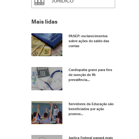
JURÍDICO
Mais lidas
PASEP: esclarecimentos
sobre ações do saldo das
contas
Cardiopatia grave para fins
de isenção de IR:
prevalência...
Servidores da Educação são
beneficiados por ação
promov...
Justiça Federal pagará mais