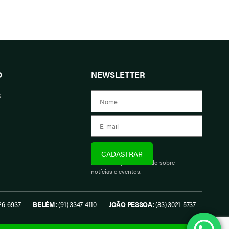
O
NEWSLETTER
s
Assine e fique informado sobre
notícias e eventos.
26-6937
BELÉM:
(91) 3347-4110
JOÃO PESSOA:
(83) 3021-5737