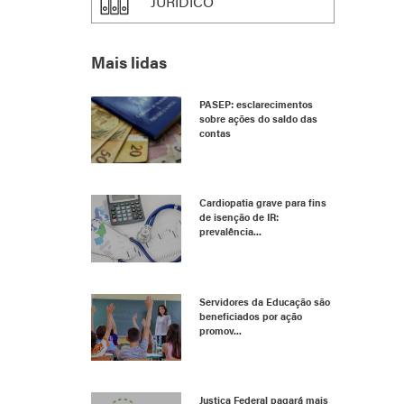
JURÍDICO
Mais lidas
PASEP: esclarecimentos
sobre ações do saldo das
contas
Cardiopatia grave para fins
de isenção de IR:
prevalência...
Servidores da Educação são
beneficiados por ação
promov...
Justiça Federal pagará mais