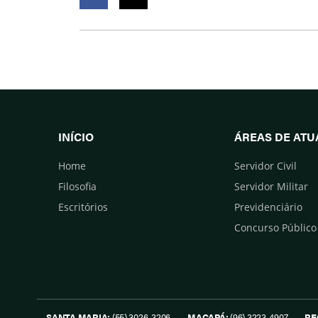
Facebook
Twitter
INÍCIO
ÁREAS DE AT
Home
Servidor Civil
Filosofia
Servidor Militar
Escritórios
Previdenciário
Concurso Público
SANTA MARIA:
(55) 3026-3206
MACAPÁ:
(96) 3223-4907
RE