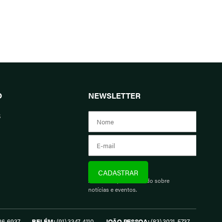
O
NEWSLETTER
s
Assine e fique informado sobre
notícias e eventos.
26-6937
BELÉM:
(91) 3347-4110
JOÃO PESSOA:
(83) 3021-5737