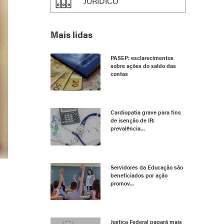
JURÍDICO
Mais lidas
PASEP: esclarecimentos
sobre ações do saldo das
contas
Cardiopatia grave para fins
de isenção de IR:
prevalência...
Servidores da Educação são
beneficiados por ação
promov...
Justiça Federal pagará mais