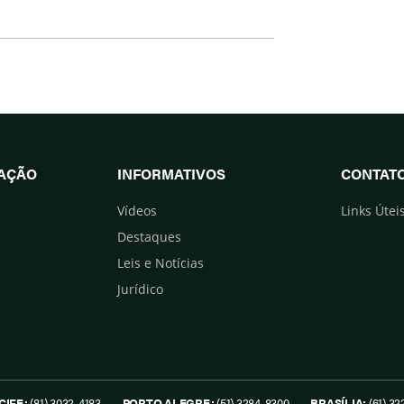
UAÇÃO
INFORMATIVOS
CONTAT
Vídeos
Links Útei
Destaques
Leis e Notícias
Jurídico
CIFE:
(81) 3032-4183
PORTO ALEGRE:
(51) 3284-8300
BRASÍLIA:
(61) 32