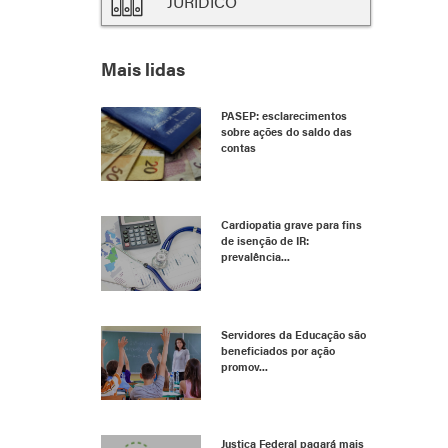
JURÍDICO
Mais lidas
PASEP: esclarecimentos
sobre ações do saldo das
contas
Cardiopatia grave para fins
de isenção de IR:
prevalência...
Servidores da Educação são
beneficiados por ação
promov...
Justiça Federal pagará mais