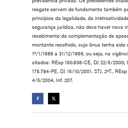
previdência privada. Os precedentes citad
resgate servem de fundamento também pa
princípios da legalidade, da irretroativida
segurança jurídica, não deve haver nova i
recebimento da complementação de apose
montante recolhido, cujo ônus tenha sido d
1º/1/1989 a 31/12/1995, ou seja, na vigênc
citados: REsp 150.936-CE, DJ 22/5/2000;
175.784-PE, DJ 15/10/2001. STJ, 2ªT., REs
4/5/2004, Inf. 207.
Facebook
Twitter