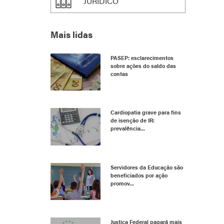
JURÍDICO
Mais lidas
PASEP: esclarecimentos
sobre ações do saldo das
contas
Cardiopatia grave para fins
de isenção de IR:
prevalência...
Servidores da Educação são
beneficiados por ação
promov...
Justiça Federal pagará mais