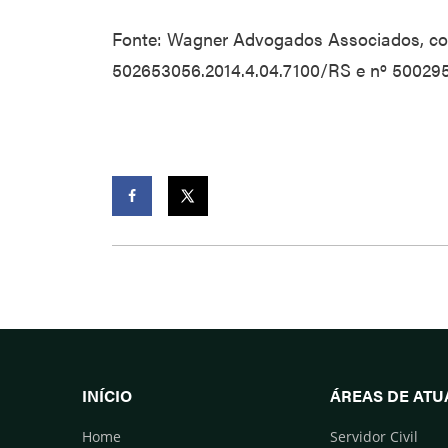
Fonte: Wagner Advogados Associados, co
502653056.2014.4.04.7100/RS e nº 500295
Facebook
Twitter
INÍCIO
ÁREAS DE AT
Home
Servidor Civil