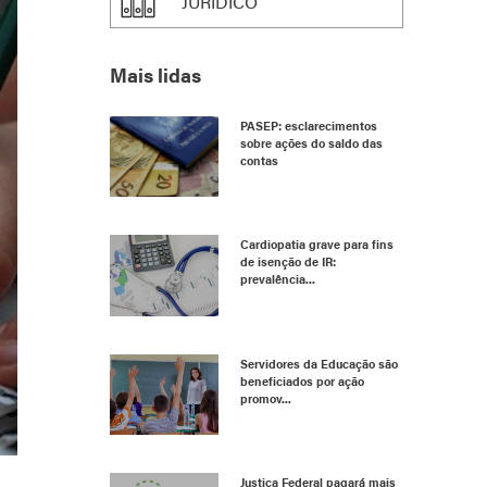
JURÍDICO
Mais lidas
PASEP: esclarecimentos
sobre ações do saldo das
contas
Cardiopatia grave para fins
de isenção de IR:
prevalência...
Servidores da Educação são
beneficiados por ação
promov...
Justiça Federal pagará mais