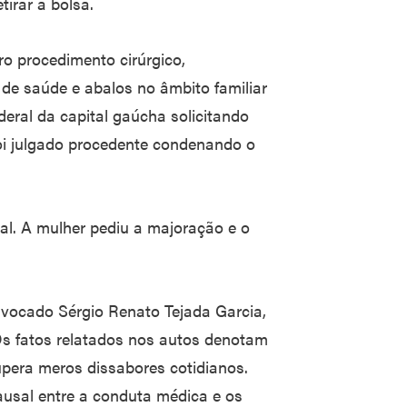
irar a bolsa.
iro procedimento cirúrgico,
e saúde e abalos no âmbito familiar
deral da capital gaúcha solicitando
oi julgado procedente condenando o
nal. A mulher pediu a majoração e o
onvocado Sérgio Renato Tejada Garcia,
Os fatos relatados nos autos denotam
upera meros dissabores cotidianos.
ausal entre a conduta médica e os