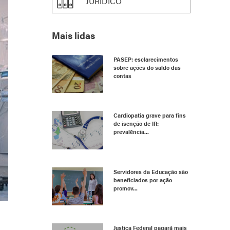
JURÍDICO
Mais lidas
PASEP: esclarecimentos
sobre ações do saldo das
contas
Cardiopatia grave para fins
de isenção de IR:
prevalência...
Servidores da Educação são
beneficiados por ação
promov...
Justiça Federal pagará mais