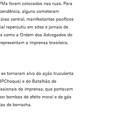
l PMs foram colocados nas ruas. Para
ependência, alguns cometeram
área central, manifestantes pacíficos
ial repercutiu em sites e jornais de
ades como a Ordem dos Advogados do
representam a imprensa brasileira.
s se tornaram alvo da ação truculenta
BPChoque) e do Batalhão de
issionais da imprensa, que portavam
 por bombas de efeito moral e de gás
las de borracha.