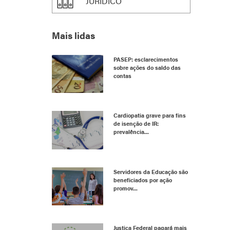
JURÍDICO
Mais lidas
PASEP: esclarecimentos
sobre ações do saldo das
contas
Cardiopatia grave para fins
de isenção de IR:
prevalência...
Servidores da Educação são
beneficiados por ação
promov...
Justiça Federal pagará mais