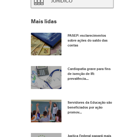
JURÍDICO
Mais lidas
PASEP: esclarecimentos
sobre ações do saldo das
contas
Cardiopatia grave para fins
de isenção de IR:
prevalência...
Servidores da Educação são
beneficiados por ação
promov...
Justiça Federal pagará mais