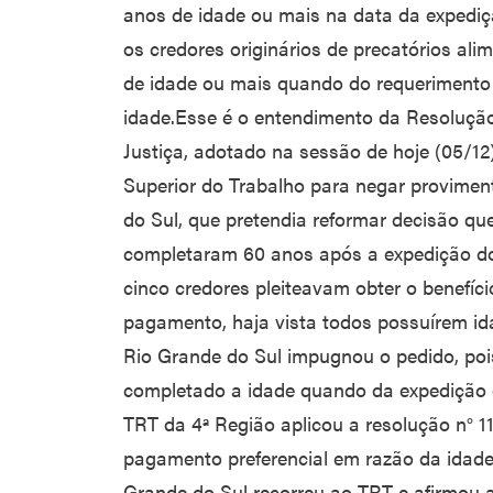
anos de idade ou mais na data da expedição
os credores originários de precatórios a
de idade ou mais quando do requerimento 
idade.Esse é o entendimento da Resolução
Justiça, adotado na sessão de hoje (05/12
Superior do Trabalho para negar provimen
do Sul, que pretendia reformar decisão qu
completaram 60 anos após a expedição dos
cinco credores pleiteavam obter o benefíc
pagamento, haja vista todos possuírem id
Rio Grande do Sul impugnou o pedido, poi
completado a idade quando da expedição d
TRT da 4ª Região aplicou a resolução n° 11
pagamento preferencial em razão da idad
Grande do Sul recorreu ao TRT e afirmou a