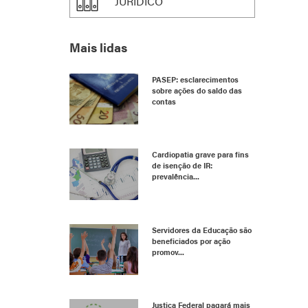
JURÍDICO
Mais lidas
PASEP: esclarecimentos
sobre ações do saldo das
contas
Cardiopatia grave para fins
de isenção de IR:
prevalência...
Servidores da Educação são
beneficiados por ação
promov...
Justiça Federal pagará mais