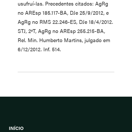
usufruí-las. Precedentes citados: AgRg
no AREsp 185.117-BA, DJe 25/9/2012, e
AgRg no RMS 22.246-ES, DJe 18/4/2012.
STJ, 2ªT, AgRg no AREsp 255.215-BA,
Rel. Min. Humberto Martins, julgado em
6/12/2012. Inf. 514.
INÍCIO