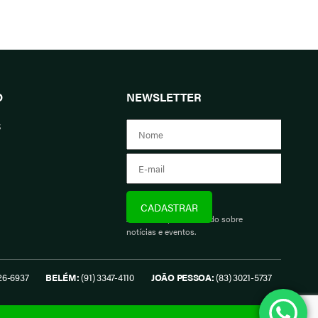
O
NEWSLETTER
s
Assine e fique informado sobre
notícias e eventos.
26-6937
BELÉM:
(91) 3347-4110
JOÃO PESSOA:
(83) 3021-5737