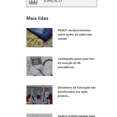
JURÍDICO
Mais lidas
PASEP: esclarecimentos
sobre ações do saldo das
contas
Cardiopatia grave para fins
de isenção de IR:
prevalência...
Servidores da Educação são
beneficiados por ação
promov...
Justiça Federal pagará mais