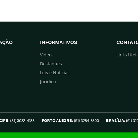
UAÇÃO
INFORMATIVOS
CONTAT
Vídeos
Links Útei
Destaques
Leis e Notícias
Jurídico
CIFE:
(81) 3032-4183
PORTO ALEGRE:
(51) 3284-8300
BRASÍLIA:
(61) 32