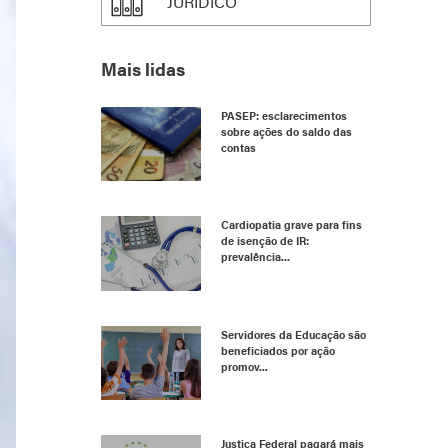
JURÍDICO
Mais lidas
PASEP: esclarecimentos
sobre ações do saldo das
contas
Cardiopatia grave para fins
de isenção de IR:
prevalência...
Servidores da Educação são
beneficiados por ação
promov...
Justiça Federal pagará mais