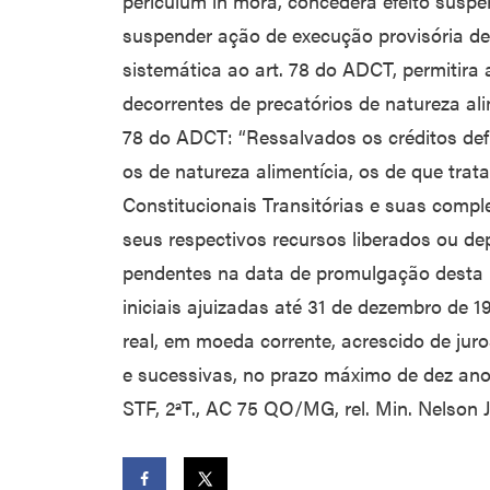
periculum in mora, concedera efeito suspe
suspender ação de execução provisória de
sistemática ao art. 78 do ADCT, permitira
decorrentes de precatórios de natureza alim
78 do ADCT: “Ressalvados os créditos def
os de natureza alimentícia, os de que trat
Constitucionais Transitórias e suas compl
seus respectivos recursos liberados ou de
pendentes na data de promulgação desta
iniciais ajuizadas até 31 de dezembro de 1
real, em moeda corrente, acrescido de juro
e sucessivas, no prazo máximo de dez anos
STF, 2ªT., AC 75 QO/MG, rel. Min. Nelson J