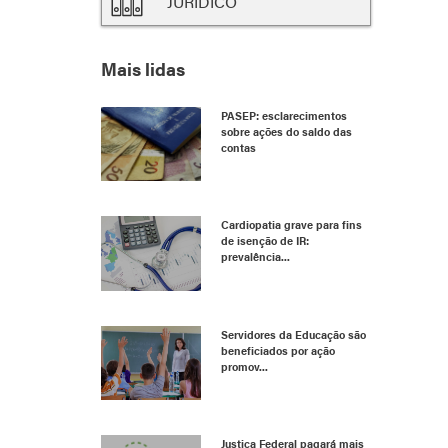
JURÍDICO
Mais lidas
PASEP: esclarecimentos
sobre ações do saldo das
contas
Cardiopatia grave para fins
de isenção de IR:
prevalência...
Servidores da Educação são
beneficiados por ação
promov...
Justiça Federal pagará mais