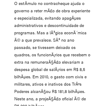
O estÃ­mulo no contracheque ajuda o
governo a reter mÃ£o de obra experiente
e especializada, evitando apagÃµes
administrativos e descontinuidade de
programas. Mas a lÃ³gica econÃ´mica
Ã© a que prevalece. SÃ³ no ano
passado, se tivessem deixado os
quadros, os funcionÃ¡rios que recebem o
extra na remuneraÃ§Ã£o elevariam a
despesa global de salÃ¡rios em R$ 8,5
bilhÃµes. Em 2010, o gasto com civis e
militares, ativos e inativos dos TrÃªs
Poderes alcanÃ§ou R$ 181,8 bilhÃµes.
Neste ano, a projeÃ§Ã£o oficial Ã© de
R$ 200 bilhÃµes.