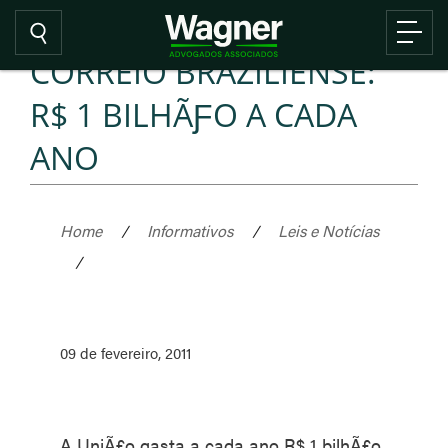
CORREIO BRAZILIENSE:
R$ 1 BILHÃƑO A CADA
ANO
Home
/
Informativos
/
Leis e Notícias
/
09 de fevereiro, 2011
A UniÃ£o gasta a cada ano R$ 1 bilhÃ£o