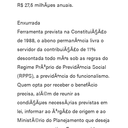
R$ 27,5 milhÃµes anuais.
Enxurrada
Ferramenta prevista na ConstituiÃ§Ã£o
de 1988, o abono permanÃªncia livra o
servidor da contribuiÃ§Ã£o de 11%
descontada todo mÃªs sob as regras do
Regime PrÃ³prio de PrevidÃªncia Social
(RPPS), a previdÃªncia do funcionalismo.
Quem opta por receber o benefÃ­cio
precisa, alÃ©m de reunir as
condiÃ§Ãµes necessÃ¡rias previstas em
lei, informar ao Ã³rgÃ£o de origem e ao
MinistÃ©rio do Planejamento que deseja