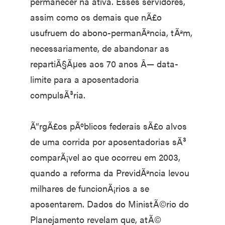
permanecer na ativa. Esses servidores,
assim como os demais que nÃ£o
usufruem do abono-permanÃªncia, tÃªm,
necessariamente, de abandonar as
repartiÃ§Ãµes aos 70 anos Â— data-
limite para a aposentadoria
compulsÃ³ria.
Ã“rgÃ£os pÃºblicos federais sÃ£o alvos
de uma corrida por aposentadorias sÃ³
comparÃ¡vel ao que ocorreu em 2003,
quando a reforma da PrevidÃªncia levou
milhares de funcionÃ¡rios a se
aposentarem. Dados do MinistÃ©rio do
Planejamento revelam que, atÃ©