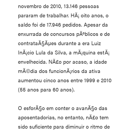
novembro de 2010, 13.146 pessoas
pararam de trabalhar. HÃ¡ oito anos, o
saldo foi de 17.946 pedidos. Apesar da
enxurrada de concursos pÃºblicos e de
contrataÃ§Ãµes durante a era Luiz
InÃ¡cio Lula da Silva, a mÃ¡quina estÃ¡
envelhecida. NÃ£o por acaso, a idade
mÃ©dia dos funcionÃ¡rios da ativa
aumentou cinco anos entre 1999 e 2010
(55 anos para 60 anos).
O esforÃ§o em conter o avanÃ§o das
aposentadorias, no entanto, nÃ£o tem
sido suficiente para diminuir o ritmo de