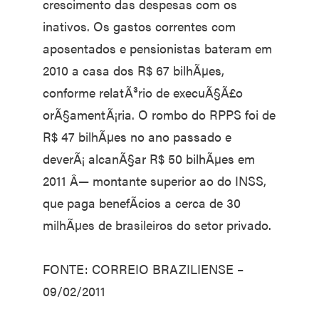
crescimento das despesas com os
inativos. Os gastos correntes com
aposentados e pensionistas bateram em
2010 a casa dos R$ 67 bilhÃµes,
conforme relatÃ³rio de execuÃ§Ã£o
orÃ§amentÃ¡ria. O rombo do RPPS foi de
R$ 47 bilhÃµes no ano passado e
deverÃ¡ alcanÃ§ar R$ 50 bilhÃµes em
2011 Â— montante superior ao do INSS,
que paga benefÃ­cios a cerca de 30
milhÃµes de brasileiros do setor privado.
FONTE: CORREIO BRAZILIENSE –
09/02/2011