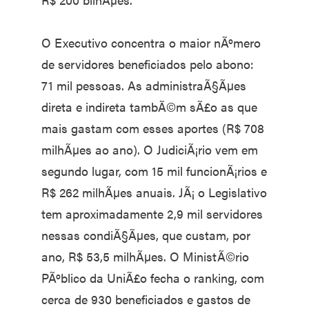
O Executivo concentra o maior nÃºmero
de servidores beneficiados pelo abono:
71 mil pessoas. As administraÃ§Ãµes
direta e indireta tambÃ©m sÃ£o as que
mais gastam com esses aportes (R$ 708
milhÃµes ao ano). O JudiciÃ¡rio vem em
segundo lugar, com 15 mil funcionÃ¡rios e
R$ 262 milhÃµes anuais. JÃ¡ o Legislativo
tem aproximadamente 2,9 mil servidores
nessas condiÃ§Ãµes, que custam, por
ano, R$ 53,5 milhÃµes. O MinistÃ©rio
PÃºblico da UniÃ£o fecha o ranking, com
cerca de 930 beneficiados e gastos de