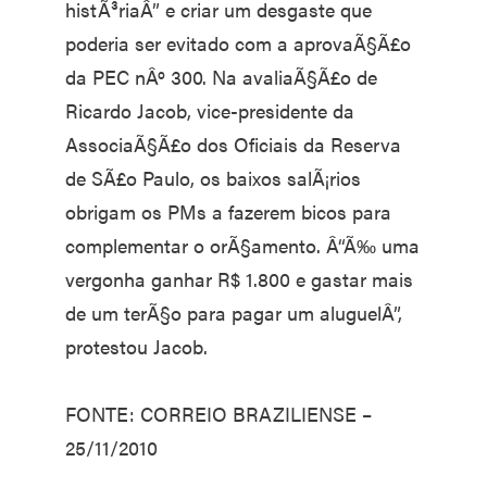
histÃ³riaÂ” e criar um desgaste que
poderia ser evitado com a aprovaÃ§Ã£o
da PEC nÂº 300. Na avaliaÃ§Ã£o de
Ricardo Jacob, vice-presidente da
AssociaÃ§Ã£o dos Oficiais da Reserva
de SÃ£o Paulo, os baixos salÃ¡rios
obrigam os PMs a fazerem bicos para
complementar o orÃ§amento. Â“Ã‰ uma
vergonha ganhar R$ 1.800 e gastar mais
de um terÃ§o para pagar um aluguelÂ”,
protestou Jacob.
FONTE: CORREIO BRAZILIENSE –
25/11/2010