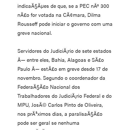
indicaÃ§Ãµes de que, se a PEC nÂº 300
nÃ£o for votada na CÃ¢mara, Dilma
Rousseff pode iniciar o governo com uma
greve nacional.
Servidores do JudiciÃ¡rio de sete estados
Â— entre eles, Bahia, Alagoas e SÃ£o
Paulo Â— estÃ£o em greve desde 17 de
novembro. Segundo o coordenador da
FederaÃ§Ã£o Nacional dos
Trabalhadores do JudiciÃ¡rio Federal e do
MPU, JosÃ© Carlos Pinto de Oliveira,
nos prÃ³ximos dias, a paralisaÃ§Ã£o
pode ser geral se nenhuma