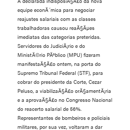
A declarada indisposiÃ§Ã£o da nova
equipe econÃ´mica para negociar
reajustes salariais com as classes
trabalhadoras causou reaÃ§Ãµes
imediatas das categorias preteridas.
Servidores do JudiciÃ¡rio e do
MinistÃ©rio PÃºblico (MPU) fizeram
manifestaÃ§Ã£o ontem, na porta do
Supremo Tribunal Federal (STF), para
cobrar do presidente da Corte, Cezar
Peluso, a viabilizaÃ§Ã£o orÃ§amentÃ¡ria
e a aprovaÃ§Ã£o no Congresso Nacional
do reacerto salarial de 56%.
Representantes de bombeiros e policiais
militares, por sua vez, voltaram a dar