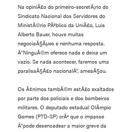
Na opiniÃ£o do primeiro-secretÃ¡rio do
Sindicato Nacional dos Servidores do
MinistÃ©rio PÃºblico da UniÃ£o, Luis
Alberto Bauer, houve muitas
negociaÃ§Ãµes e nenhuma resposta.
Â“NinguÃ©m oferece nada e deixa um
vazio. Se nada acontecer, faremos uma
paralisaÃ§Ã£o nacionalÂ”, ameaÃ§ou.
Os Ã¢nimos tambÃ©m estÃ£o exaltados
por parte dos policiais e dos bombeiros
militares. O deputado estadual OlÃ­mpio
Gomes (PTD-SP) crÃª que o impasse
Â“pode desencadear a maior greve da