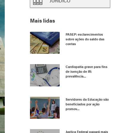
JURÍDICO
Mais lidas
PASEP: esclarecimentos
sobre ações do saldo das
contas
Cardiopatia grave para fins
de isenção de IR:
prevalência...
Servidores da Educação são
beneficiados por ação
promov...
Justiça Federal pagará mais