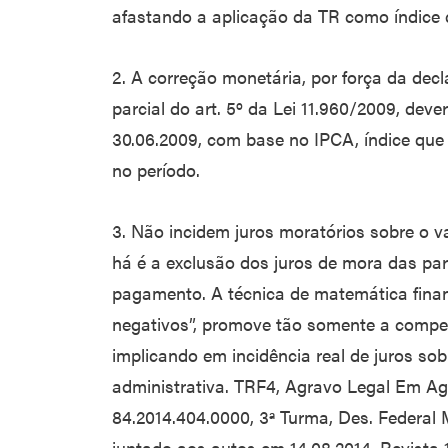
afastando a aplicação da TR como índice 
2. A correção monetária, por força da decl
parcial do art. 5º da Lei 11.960/2009, dever
30.06.2009, com base no IPCA, índice que 
no período.
3. Não incidem juros moratórios sobre o v
há é a exclusão dos juros de mora das pa
pagamento. A técnica de matemática finan
negativos”, promove tão somente a compen
implicando em incidência real de juros sob
administrativa. TRF4, Agravo Legal Em A
84.2014.404.0000, 3ª Turma, Des. Federal M
juntado aos autos em 14.08.2014, Revista 