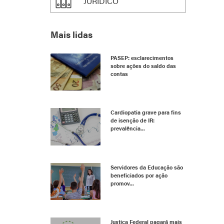
JURÍDICO
Mais lidas
PASEP: esclarecimentos
sobre ações do saldo das
contas
Cardiopatia grave para fins
de isenção de IR:
prevalência...
Servidores da Educação são
beneficiados por ação
promov...
Justiça Federal pagará mais