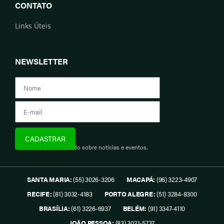
CONTATO
Links Úteis
NEWSLETTER
Assine e fique informado sobre notícias e eventos.
SANTA MARIA:
(55) 3026-3206
MACAPÁ:
(96) 3223-4907
RECIFE:
(81) 3032-4183
PORTO ALEGRE:
(51) 3284-8300
BRASÍLIA:
(61) 3226-6937
BELÉM:
(91) 3347-4110
JOÃO PESSOA:
(83) 3021-5737