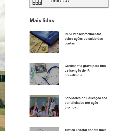
JURÍDICO
Mais lidas
PASEP: esclarecimentos
sobre ações do saldo das
contas
Cardiopatia grave para fins
de isenção de IR:
prevalência...
Servidores da Educação são
beneficiados por ação
promov...
Justiça Federal pagará mais