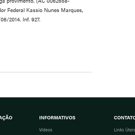
nega provimento. (AC 0062658-
dor Federal Kassio Nunes Marques,
6/2014. Inf. 927.
UAÇÃO
INFORMATIVOS
CONTAT
Vídeos
Links Útei